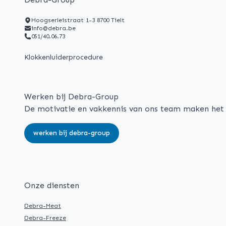
Hoogserleistraat 1-3 8700 Tielt
info@debra.be
051/40.06.73
Klokkenluiderprocedure
Werken bij Debra-Group
De motivatie en vakkennis van ons team maken het k
werken bij debra-group
Onze diensten
Debra-Meat
Debra-Freeze